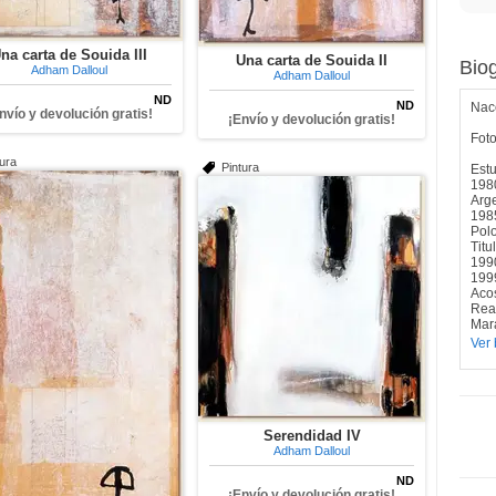
na carta de Souida III
Una carta de Souida II
Biog
Adham Dalloul
Adham Dalloul
ND
ND
Nac
nvío y devolución gratis!
¡Envío y devolución gratis!
Fot
tura
Pintura
Est
1980
Arge
1985
Pol
Titu
1990
1999
Aco
Rea
Mara
Ver 
Serendidad IV
Adham Dalloul
ND
¡Envío y devolución gratis!