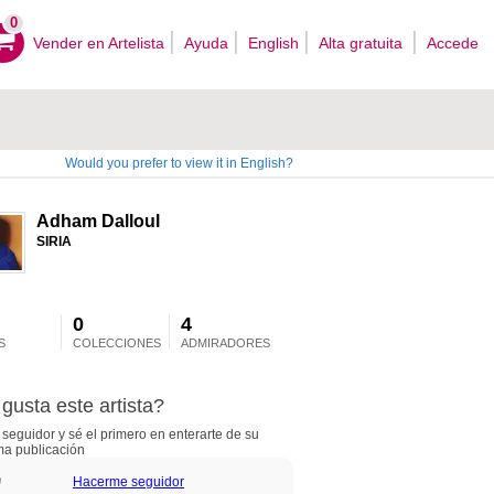
0
Vender en Artelista
Ayuda
English
Alta gratuita
Accede
Would you prefer to view it in English?
Adham Dalloul
SIRIA
0
4
S
COLECCIONES
ADMIRADORES
gusta este artista?
seguidor y sé el primero en enterarte de su
ma publicación
Hacerme seguidor