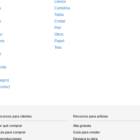
Lienzo
a
Cartulina
Tabla
e
Cristal
Piel
or
Otros
era
Papel
Tela
l
ixta
egro)
 color)
cursos para clientes
Recursos para artistas
r qué comprar
Alta gratuita
ía para comprar
Guía para vender
eproducciones
Destaca tu obra