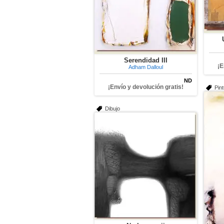
Serendidad III
¡E
Adham Dalloul
ND
¡Envío y devolución gratis!
Pin
Dibujo