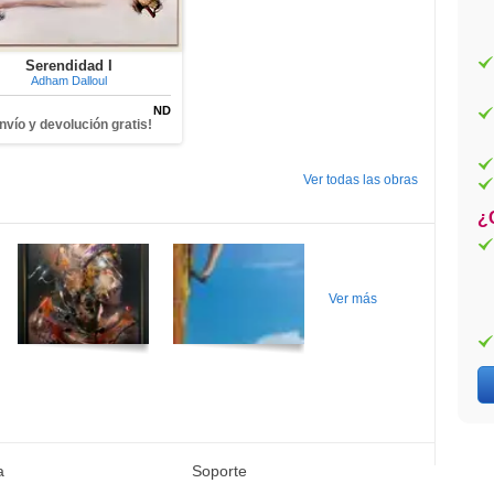
Serendidad I
Adham Dalloul
ND
nvío y devolución gratis!
Ver todas las obras
¿
Ver más
a
Soporte