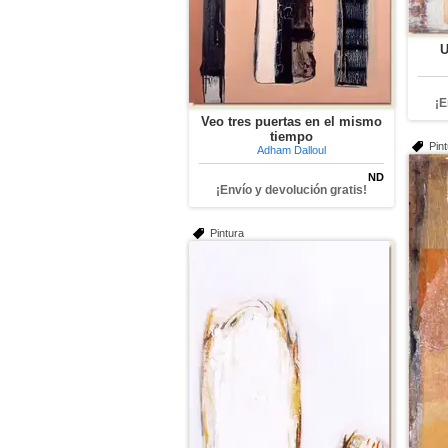
U
¡E
Veo tres puertas en el mismo
tiempo
Pin
Adham Dalloul
ND
¡Envío y devolución gratis!
Pintura