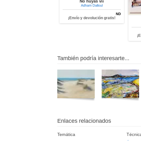
No huyas vii
Adham Dalloul
ND
¡Envío y devolución gratis!
¡E
También podría interesarte...
Enlaces relacionados
Temática
Técnic