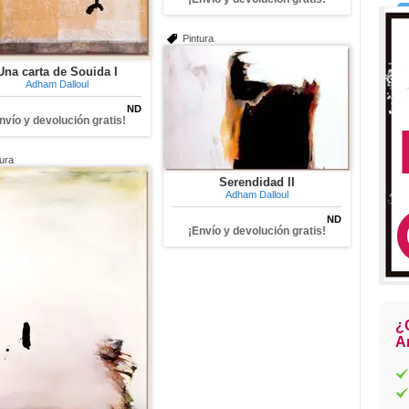
Pintura
Una carta de Souida I
Adham Dalloul
ND
nvío y devolución gratis!
tura
Serendidad II
Adham Dalloul
ND
¡Envío y devolución gratis!
¿
Ar