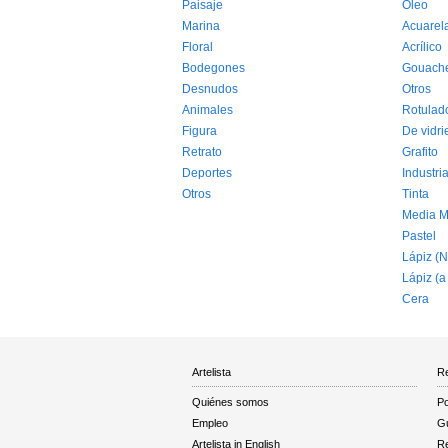
Paisaje
Óleo
Marina
Acuarel
Floral
Acrílico
Bodegones
Gouach
Desnudos
Otros
Animales
Rotulad
Figura
De vidri
Retrato
Grafito
Deportes
Industria
Otros
Tinta
Media M
Pastel
Lápiz (N
Lápiz (a
Cera
Artelista
Re
Quiénes somos
Po
Empleo
Gu
Artelista in English
R